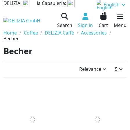
DELIZIA:
la Capsuleria:
English
0
Search
Sign in
Cart
Menu
Home
Coffee
DELIZIA Caffè
Accessories
Becher
Becher
Relevance
5