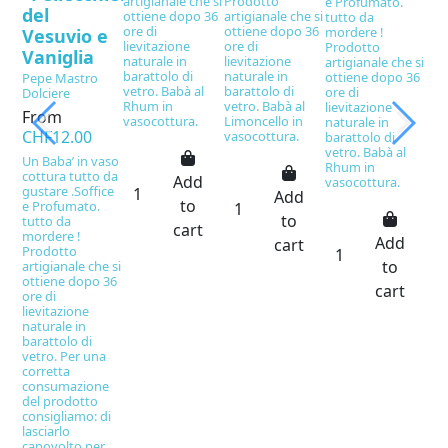
artigianale che si
Prodotto
e Profumato.
del
ottiene dopo 36
artigianale che si
tutto da
ore di
ottiene dopo 36
mordere !
Vesuvio e
lievitazione
ore di
Prodotto
Vaniglia
naturale in
lievitazione
artigianale che si
barattolo di
naturale in
ottiene dopo 36
Pepe Mastro
vetro. Babà al
barattolo di
ore di
Dolciere
Rhum in
vetro. Babà al
lievitazione
From
vasocottura.
Limoncello in
naturale in
CHF12.00
vasocottura.
barattolo di
vetro. Babà al
Un Baba’ in vaso
Rhum in
cottura tutto da
Add
vasocottura.
gustare .Soffice
Add
to
e Profumato.
to
tutto da
cart
mordere !
Add
cart
Prodotto
to
artigianale che si
ottiene dopo 36
cart
ore di
lievitazione
naturale in
barattolo di
vetro. Per una
corretta
consumazione
del prodotto
consigliamo: di
lasciarlo
capovolto per