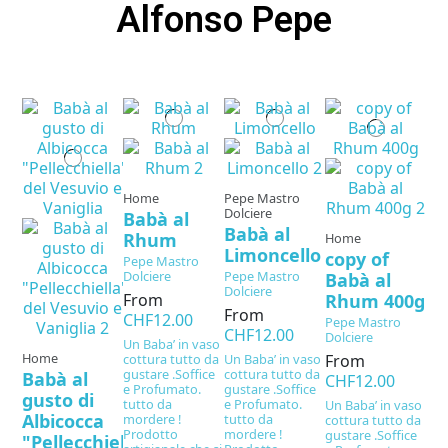
Alfonso Pepe
Home
Pepe Mastro
Dolciere
Babà al
Babà al
Rhum
Home
Limoncello
copy of
Pepe Mastro
Dolciere
Pepe Mastro
Babà al
Dolciere
Rhum 400g
From
From
CHF12.00
Pepe Mastro
CHF12.00
Dolciere
Un Baba’ in vaso
Home
cottura tutto da
Un Baba’ in vaso
From
gustare .Soffice
cottura tutto da
Babà al
CHF12.00
e Profumato.
gustare .Soffice
gusto di
tutto da
e Profumato.
Un Baba’ in vaso
Albicocca
mordere !
tutto da
cottura tutto da
Prodotto
mordere !
gustare .Soffice
"Pellecchiella"