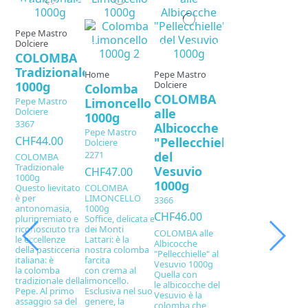
Out-of-Stock
Pepe Mastro
Dolciere
Out-of-Stock
Out-of-Stock
COLOMBA
Tradizionale
Home
Pepe Mastro
Dolciere
1000g
Colomba
COLOMBA
Limoncello
Pepe Mastro
alle
Dolciere
1000g
3367
Albicocche
Pepe Mastro
CHF44.00
"Pellecchielle"
Dolciere
del
2271
COLOMBA
Tradizionale
Vesuvio
CHF47.00
1000g
1000g
Questo lievitato
COLOMBA
è per
LIMONCELLO
3366
antonomasia,
1000g
CHF46.00
pluripremiato e
Soffice, delicata e profumata ai limoni di Amalfi e
riconosciuto tra
dei Monti
COLOMBA alle
le eccellenze
Lattari: è la
Albicocche
della pasticceria
nostra colomba
"Pellecchielle" al
italiana: è
farcita
Vesuvio 1000g
la colomba
con crema al
Quella con
tradizionale della famiglia
limoncello.
le albicocche del
Pepe. Al primo
Esclusiva nel suo
Vesuvio è la
assaggio sa del
genere, la
colomba che