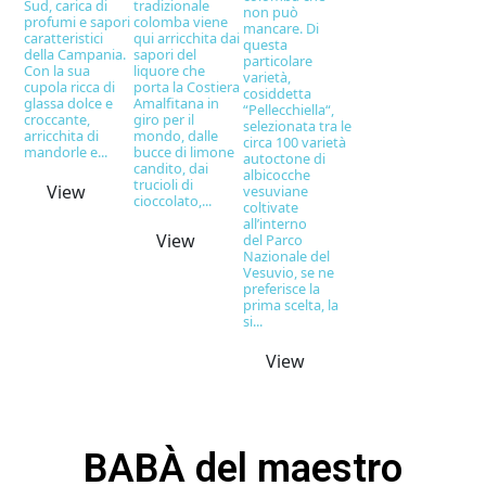
Sud, carica di
tradizionale
non può
profumi e sapori
colomba viene
mancare. Di
caratteristici
qui arricchita dai
questa
della Campania.
sapori del
particolare
Con la sua
liquore che
varietà,
cupola ricca di
porta la Costiera
cosiddetta
glassa dolce e
Amalfitana in
“Pellecchiella“,
croccante,
giro per il
selezionata tra le
arricchita di
mondo, dalle
circa 100 varietà
mandorle e...
bucce di limone
autoctone di
candito, dai
albicocche
trucioli di
View
vesuviane
cioccolato,...
coltivate
all’interno
View
del Parco
Nazionale del
Vesuvio, se ne
preferisce la
prima scelta, la
si...
View
BABÀ del maestro