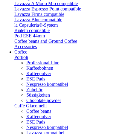
Lavazza A Modo Mio compatible
Lavazza Espresso Point compatible
Lavazza Firma compatible
Lavazza Blue compatible
la Capsuleria®-System
Bialetti compatible
Pod ESE 44mm
Coffee beans and Ground Coffee
Accessories
Coffee
Portioli
Professional Line
Kaffeebohnen
Kaffeepulver
ESE Pads
Nespresso kompatibel
Zubehör
Süssigkeiten
Chocolate powder
Caffè Giacomelli
Coffee beans
Kaffeepulver
ESE Pads
Nespresso kompatibel
Lavazza kompatibel