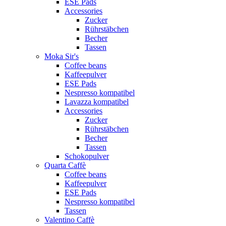
ESE Pads
Accessories
Zucker
Rührstäbchen
Becher
Tassen
Moka Sir's
Coffee beans
Kaffeepulver
ESE Pads
Nespresso kompatibel
Lavazza kompatibel
Accessories
Zucker
Rührstäbchen
Becher
Tassen
Schokopulver
Quarta Caffè
Coffee beans
Kaffeepulver
ESE Pads
Nespresso kompatibel
Tassen
Valentino Caffè