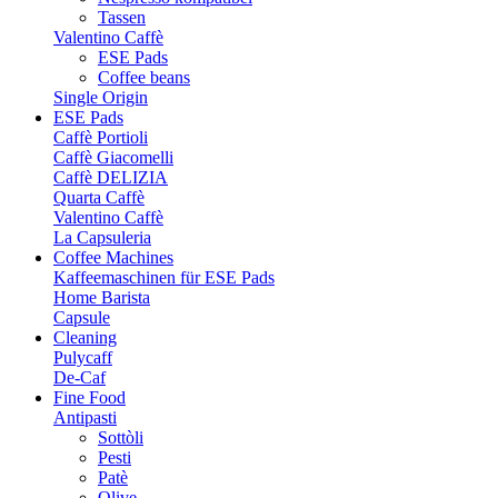
Tassen
Valentino Caffè
ESE Pads
Coffee beans
Single Origin
ESE Pads
Caffè Portioli
Caffè Giacomelli
Caffè DELIZIA
Quarta Caffè
Valentino Caffè
La Capsuleria
Coffee Machines
Kaffeemaschinen für ESE Pads
Home Barista
Capsule
Cleaning
Pulycaff
De-Caf
Fine Food
Antipasti
Sottòli
Pesti
Patè
Olive