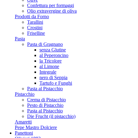
Confettura per formaggi
Olio extravergine di oliva
Prodotti da Forno
Tarallini
Crostini
Friselline
Pasta
Pasta di Gragnano
senza Glutine
al Peperoncino
la Tricolore
al Limone
Integrale
nero di Seppia
Tartufo e Funghi
Pasta al Pistacchio
Pistacchio
Crema di Pistacchio
Pesto di Pistacchio
Pasta al Pistacchio
Die Frucht (il pistacchio)
Amaretti
Pepe Mastro Dolciere
Panettoni