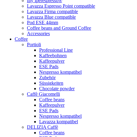
Illy Iperespresso®
Lavazza Espresso Point compatible
Lavazza Firma compatible
Lavazza Blue compatible
Pod ESE 44mm
Coffee beans and Ground Coffee
Accessories
Coffee
Portioli
Professional Line
Kaffeebohnen
Kaffeepulver
ESE Pads
Nespresso kompatibel
Zubehör
Süssigkeiten
Chocolate powder
Caffè Giacomelli
Coffee beans
Kaffeepulver
ESE Pads
Nespresso kompatibel
Lavazza kompatibel
DELIZIA Caffè
Coffee beans