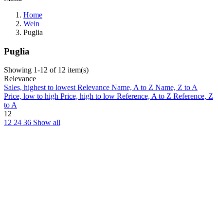
Home
Wein
Puglia
Puglia
Showing 1-12 of 12 item(s)
Relevance
Sales, highest to lowest
Relevance
Name, A to Z
Name, Z to A
Price, low to high
Price, high to low
Reference, A to Z
Reference, Z
to A
12
12
24
36
Show all