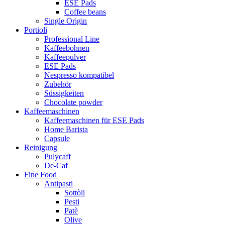
ESE Pads
Coffee beans
Single Origin
Portioli
Professional Line
Kaffeebohnen
Kaffeepulver
ESE Pads
Nespresso kompatibel
Zubehör
Süssigkeiten
Chocolate powder
Kaffeemaschinen
Kaffeemaschinen für ESE Pads
Home Barista
Capsule
Reinigung
Pulycaff
De-Caf
Fine Food
Antipasti
Sottòli
Pesti
Patè
Olive