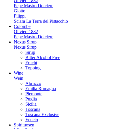
Olivieri 1882
Pepe Mastro Dolciere
Giotto
Filippi
Sciara La Terra del Pistacchio
Colombe
Olivieri 1882
Pepe Mastro Dolciere
Nexus Sirup
Nexus Sirup
Sirup
Bitter Alcohol Free
Frucht
Topping
Wine
Wein
Abruzzo
Emilia Romagna
Piemonte
Puglia
Sicilia
Toscana
Toscana Exclusive
Veneto
Spirituosen