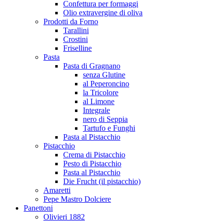
Confettura per formaggi
Olio extravergine di oliva
Prodotti da Forno
Tarallini
Crostini
Friselline
Pasta
Pasta di Gragnano
senza Glutine
al Peperoncino
la Tricolore
al Limone
Integrale
nero di Seppia
Tartufo e Funghi
Pasta al Pistacchio
Pistacchio
Crema di Pistacchio
Pesto di Pistacchio
Pasta al Pistacchio
Die Frucht (il pistacchio)
Amaretti
Pepe Mastro Dolciere
Panettoni
Olivieri 1882