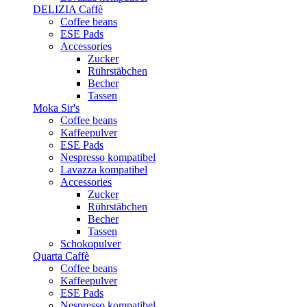
DELIZIA Caffè
Coffee beans
ESE Pads
Accessories
Zucker
Rührstäbchen
Becher
Tassen
Moka Sir's
Coffee beans
Kaffeepulver
ESE Pads
Nespresso kompatibel
Lavazza kompatibel
Accessories
Zucker
Rührstäbchen
Becher
Tassen
Schokopulver
Quarta Caffè
Coffee beans
Kaffeepulver
ESE Pads
Nespresso kompatibel