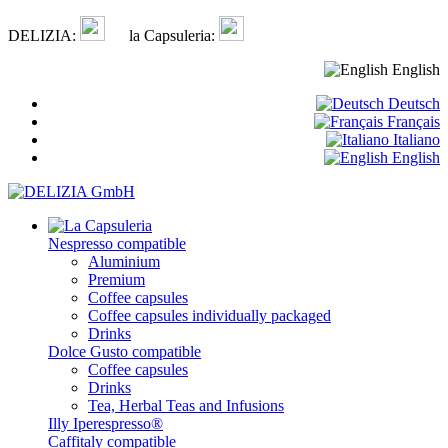
DELIZIA:
la Capsuleria:
English
Deutsch
Français
Italiano
English
Nespresso compatible
Aluminium
Premium
Coffee capsules
Coffee capsules individually packaged
Drinks
Dolce Gusto compatible
Coffee capsules
Drinks
Tea, Herbal Teas and Infusions
Illy Iperespresso®
Caffitaly compatible