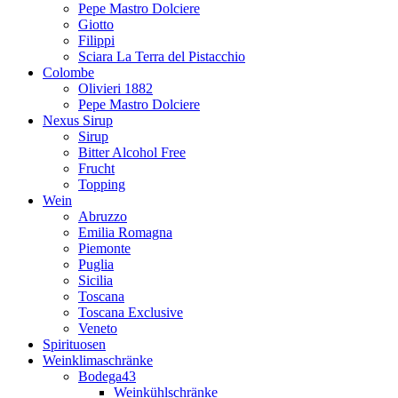
Pepe Mastro Dolciere
Giotto
Filippi
Sciara La Terra del Pistacchio
Colombe
Olivieri 1882
Pepe Mastro Dolciere
Nexus Sirup
Sirup
Bitter Alcohol Free
Frucht
Topping
Wein
Abruzzo
Emilia Romagna
Piemonte
Puglia
Sicilia
Toscana
Toscana Exclusive
Veneto
Spirituosen
Weinklimaschränke
Bodega43
Weinkühlschränke