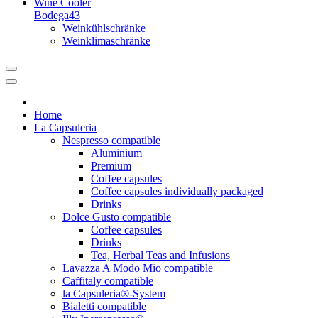
Wine Cooler
Bodega43
Weinkühlschränke
Weinklimaschränke
Home
La Capsuleria
Nespresso compatible
Aluminium
Premium
Coffee capsules
Coffee capsules individually packaged
Drinks
Dolce Gusto compatible
Coffee capsules
Drinks
Tea, Herbal Teas and Infusions
Lavazza A Modo Mio compatible
Caffitaly compatible
la Capsuleria®-System
Bialetti compatible