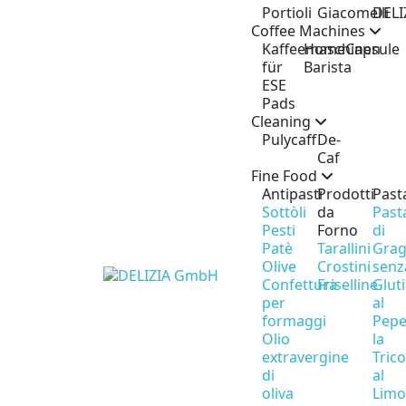
Portioli
Giacomelli
DELI
Coffee Machines
Kaffeemaschinen
Home
Capsule
für
Barista
ESE
Pads
Cleaning
Pulycaff
De-
Caf
Fine Food
Antipasti
Prodotti
Past
Sottòli
da
Past
Pesti
Forno
di
Patè
Tarallini
Gra
Olive
Crostini
senz
Confettura
Friselline
Glut
per
al
formaggi
Pepe
Olio
la
extravergine
Tric
di
al
oliva
Lim