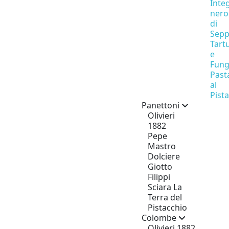
Inte
nero
di
Sepp
Tart
e
Fung
Past
al
Pist
Panettoni
Olivieri
1882
Pepe
Mastro
Dolciere
Giotto
Filippi
Sciara La
Terra del
Pistacchio
Colombe
Olivieri 1882