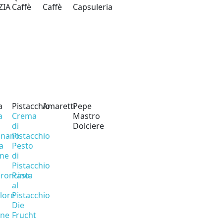
ZIA
Caffè
Caffè
Capsuleria
a
Pistacchio
Amaretti
Pepe
a
Crema
Mastro
di
Dolciere
gnano
Pistacchio
a
Pesto
ine
di
Pistacchio
roncino
Pasta
al
olore
Pistacchio
Die
one
Frucht