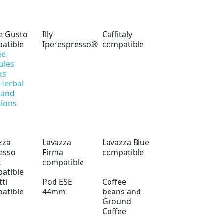
e Gusto
Illy
Caffitaly
atible
Iperespresso®
compatible
ee
ules
ks
 Herbal
 and
sions
zza
Lavazza
Lavazza Blue
esso
Firma
compatible
t
compatible
atible
tti
Pod ESE
Coffee
atible
44mm
beans and
Ground
Coffee