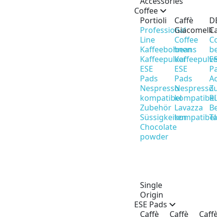
Accessories
Coffee
Portioli
Caffè
D
Professional
Giacomelli
Ca
Line
Coffee
C
Kaffeebohnen
beans
b
Kaffeepulver
Kaffeepulv
E
ESE
ESE
P
Pads
Pads
Ac
Nespresso
Nespresso
Z
kompatibel
kompatibel
R
Zubehör
Lavazza
B
Süssigkeiten
kompatibel
T
Chocolate
powder
Single
Origin
ESE Pads
Caffè
Caffè
Caff