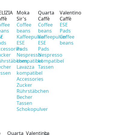
ELIZIA
Moka
Quarta
Valentino
ffè
Sir's
Caffè
Caffè
offee
Coffee
Coffee
ESE
eans
beans
beans
Pads
er
SE
Kaffeepulver
Kaffeepulver
Coffee
ads
ESE
ESE
beans
cessories
Pads
Pads
ucker
Nespresso
Nespresso
ührstäbchen
kompatibel
kompatibel
echer
Lavazza
Tassen
assen
kompatibel
Accessories
Zucker
Rührstäbchen
Becher
Tassen
Schokopulver
è
Quarta
Valentino
La