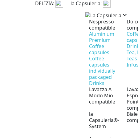
DELIZIA:
la Capsuleria:
Nespresso
Dolc
compatible
comp
Aluminium
Coff
Premium
caps
Coffee
Drin
capsules
Tea,
Coffee
Teas
capsules
Infu
individually
packaged
Drinks
Lavazza A
Lava
Modo Mio
Espr
compatible
Poin
comp
la
Biale
Capsuleria®-
comp
System