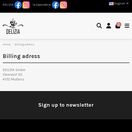
English
DELIZIA:
la Capsuleria:
0
Home
Billing adress
Billing adress
DELIZIA GmbH
Oberdorf 30
4132 Muttenz
Sign up to newsletter