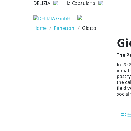
DELIZIA:
la Capsuleria:
Home
Panettoni
Giotto
Gi
The Pa
In 200
inmate
pastry
the ca
field 
social