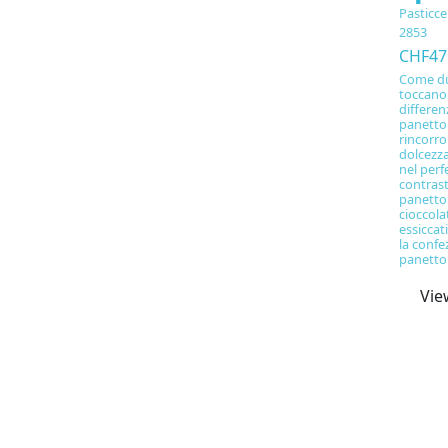
Pasticce
2853
CHF47
Come due
toccano 
differen
panetton
rincorr
dolcezza
nel perf
contrast
panetto
cioccola
essiccat
la confe
panetto
Vie