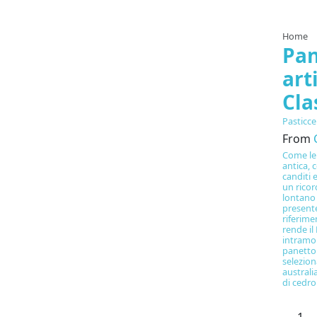
Home
Pan
art
Cla
Pasticce
From
Come le 
antica, 
canditi 
un ricor
lontano 
presente
riferim
rende il
intramo
panetto
selezion
australi
di cedro 