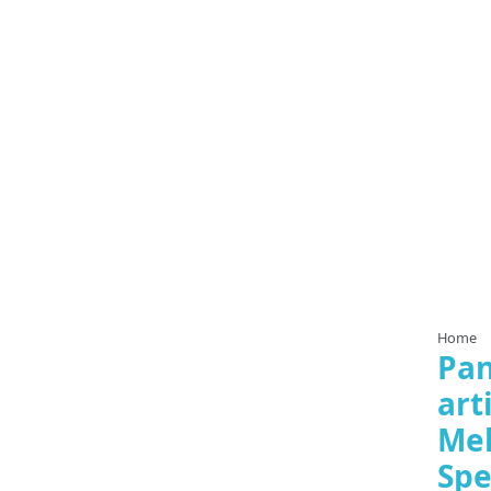
Home
Pan
art
Me
Spe