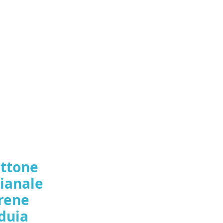
ut-of-Stock
ttone
gianale
rene
duia