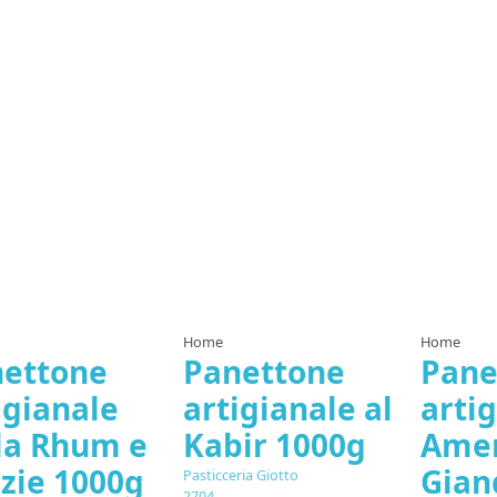
Out-of-Stock
O
Home
Home
ettone
Panettone
Pane
igianale
artigianale al
arti
la Rhum e
Kabir 1000g
Ame
zie 1000g
Gian
Pasticceria Giotto
2704