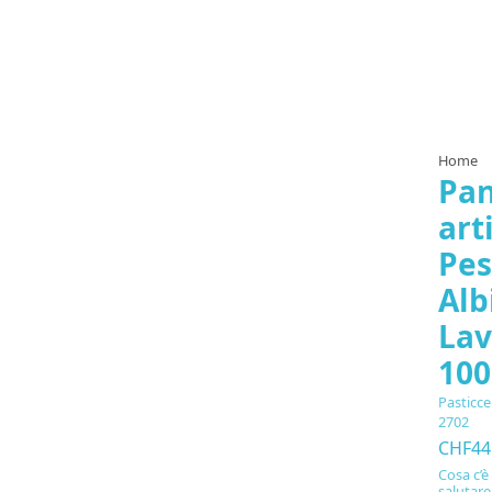
Home
Pan
art
Pes
Alb
La
10
Pasticce
2702
CHF44
Cosa c’è
salutare