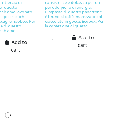
 intreccio di
consistenze e dolcezza per un
Per questo
periodo pieno di energia.
abbiamo lavorato
L’impasto di questo panettone
n gocce e fichi
è bruno al caffè, marezzato dal
 scaglie. Ecobox: Per
cioccolato in gocce. Ecobox: Per
ne di questo
la confezione di questo...
abbiamo...
Add to
Add to
cart
cart