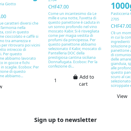
1000
ria Giotto
CHF47.00
Come un incantesimo da Le
Pasticceria 
.00
mille e una notte, l’uvetta di
2705
questo panettone è caduta in
 caratteri diversi che
CHF47.0
un sonno profondo nel vino
l’armonia nella
moscato Kabir. Si è risvegliata
za, così in questo
C’è un mome
come per magia vestita di
e cioccolato e caffè si
in cui la c
profumi da principessa. Per
ono tra amarezza e
ingredienti 
questo panettone abbiamo
 per ritrovarsi poi vicini
soluzione p
selezionato il Kabir, moscato di
etto intreccio di
panettone a
Pantelleria DOC della
i. Per questo
di comunion
prestigiosa cantina siciliana
ne abbiamo lavorato
delle amare
Donnafugata. Ecobox: Per la
to in gocce e fichi
gianduia, s
confezione di...
i in scaglie. Ecobox: Per
alle profond
zione di questo
questo pane
ne abbiamo...
Add to
scuro al ca
selezionat
cart
sciroppate e
w
View
Sign up to newsletter