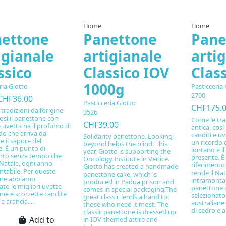
Home
Home
ettone
Panettone
Pane
igianale
artigianale
arti
ssico
Classico IOV
Class
1000g
ria Giotto
Pasticceria 
2700
CHF36.00
Pasticceria Giotto
CHF175.
tradizioni dall’origine
3526
così il panettone con
Come le trad
CHF39.00
e uvetta ha il profumo di
antica, così
do che arriva da
canditi e uv
Solidarity panettone. Looking
e il sapore del
un ricordo 
beyond helps the blind. This
. È un punto di
lontano e il
year, Giotto is supporting the
ento senza tempo che
presente. È
Oncology Institute in Venice.
 Natale, ogni anno,
riferiment
Giotto has created a handmade
ntabile. Per questo
rende il Nat
panettone cake, which is
ne abbiamo
intramontab
produced in Padua prison and
ato le migliori uvette
panettone
comes in special packaging.The
ane e scorzette candite
selezionato 
great classic lends a hand to
e arancia....
australiane
those who need it most. The
di cedro e ar
classic panettone is dressed up
Add to
in IOV-themed attire and