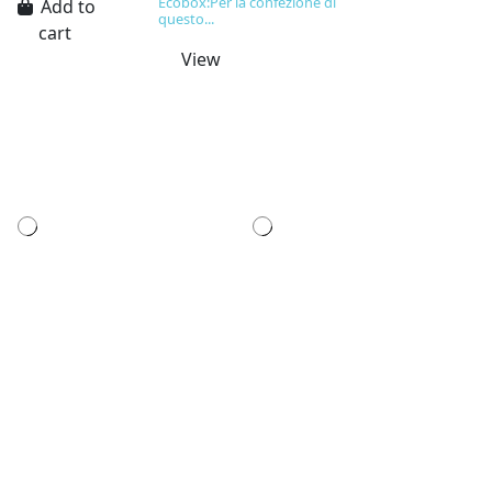
Ecobox:Per la confezione di
Add to
questo...
cart
View