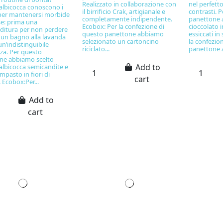
Realizzato in collaborazione con
nel perfetto
albicocca conoscono i
il birrificio Crak, artigianale e
contrasti. 
 per mantenersi morbide
completamente indipendente.
panettone 
se: prima una
Ecobox: Per la confezione di
cioccolato i
ditura per non perdere
questo panettone abbiamo
essiccati in
, un bagno alla lavanda
selezionato un cartoncino
la confezio
un’indistinguibile
riciclato...
panettone 
za. Per questo
ne abbiamo scelto
Add to
albicocca semicandite e
impasto in fiori di
cart
 Ecobox:Per...
Add to
cart