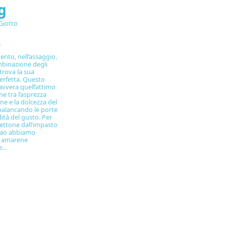
g
Giotto
0
nto, nell’assaggio,
ombinazione degli
trova la sua
erfetta. Questo
vvera quell’attimo
e tra l’asprezza
ne e la dolcezza del
palancando le porte
ità del gusto. Per
ttone dall’impasto
cao abbiamo
o amarene
...