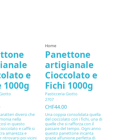
Home
ttone
Panettone
gianale
artigianale
colato e
Cioccolato e
è 1000g
Fichi 1000g
Giotto
Pasticceria Giotto
2707
0
CHF44.00
ratteri diversi che
Una coppia consolidata quella
rmonia nella
del cioccolato con i fichi, una di
così in questo
quelle che si rafforza con il
ioccolato e caffè si
passare del tempo. Ogni anno
tra amarezza e
questo panettone incanta
 ritrovarsi poi vicini
grazie all’unione perfetta di