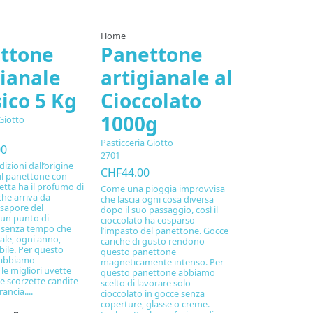
Out-of-Stock
Home
ttone
Panettone
gianale
artigianale al
ico 5 Kg
Cioccolato
1000g
Giotto
Pasticceria Giotto
00
2701
izioni dall’origine
CHF44.00
 il panettone con
etta ha il profumo di
Come una pioggia improvvisa
che arriva da
che lascia ogni cosa diversa
 sapore del
dopo il suo passaggio, così il
 un punto di
cioccolato ha cosparso
o senza tempo che
l’impasto del panettone. Gocce
ale, ogni anno,
cariche di gusto rendono
ile. Per questo
questo panettone
 abbiamo
magneticamente intenso. Per
le migliori uvette
questo panettone abbiamo
 e scorzette candite
scelto di lavorare solo
ancia....
cioccolato in gocce senza
coperture, glasse o creme.