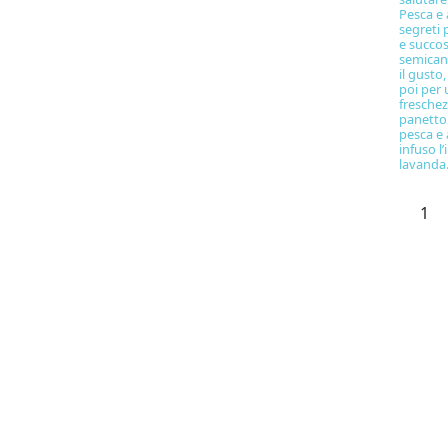
Pesca e 
segreti
e succo
semican
il gusto
poi per 
freschez
panetto
pesca e 
infuso l’
lavanda.