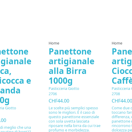
Home
Home
ettone
Panettone
Pane
igianale
artigianale
arti
ca,
alla Birra
Cioc
icocca e
1000g
Caff
vanda
Pasticceria Giotto
Pasticceria 
2706
2708
00g
CHF44.00
CHF44.0
Le scelte più semplici spesso
Come due ca
ria Giotto
sono le migliori. È il caso di
toccano l’a
questo panettone essenziale
differenza, 
.00
con sola uvetta lasciata
panettone c
riposare nella birra da cui trae
rincorrono 
 di meglio che una
profumo e morbidezza.
dolcezza per
 routine di bontà?