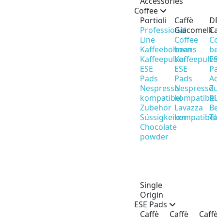
Accessories
Coffee
Portioli
Caffè
D
Professional
Giacomelli
Ca
Line
Coffee
C
Kaffeebohnen
beans
b
Kaffeepulver
Kaffeepulv
E
ESE
ESE
P
Pads
Pads
Ac
Nespresso
Nespresso
Z
kompatibel
kompatibel
R
Zubehör
Lavazza
B
Süssigkeiten
kompatibel
T
Chocolate
powder
Single
Origin
ESE Pads
Caffè
Caffè
Caff