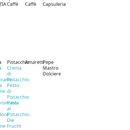
ZIA
Caffè
Caffè
Capsuleria
a
Pistacchio
Amaretti
Pepe
a
Crema
Mastro
di
Dolciere
gnano
Pistacchio
a
Pesto
ine
di
Pistacchio
roncino
Pasta
al
olore
Pistacchio
Die
one
Frucht