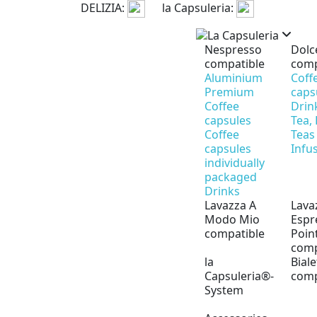
DELIZIA:
la Capsuleria:
Nespresso
Dolc
compatible
comp
Aluminium
Coff
Premium
caps
Coffee
Drin
capsules
Tea,
Coffee
Teas
capsules
Infu
individually
packaged
Drinks
Lavazza A
Lava
Modo Mio
Espr
compatible
Poin
comp
la
Biale
Capsuleria®-
comp
System