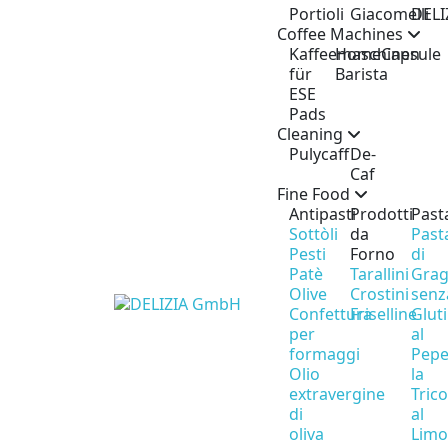
Portioli
Giacomelli
DELI
Coffee Machines
Kaffeemaschinen
Home
Capsule
für
Barista
ESE
Pads
Cleaning
Pulycaff
De-
Caf
Fine Food
Antipasti
Prodotti
Past
Sottòli
da
Past
Pesti
Forno
di
Patè
Tarallini
Gra
Olive
Crostini
senz
Confettura
Friselline
Glut
per
al
formaggi
Pepe
Olio
la
extravergine
Tric
di
al
oliva
Lim