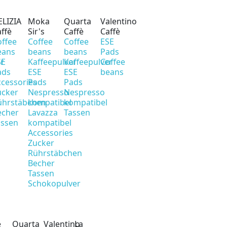
ELIZIA
Moka
Quarta
Valentino
ffè
Sir's
Caffè
Caffè
offee
Coffee
Coffee
ESE
eans
beans
beans
Pads
er
SE
Kaffeepulver
Kaffeepulver
Coffee
ads
ESE
ESE
beans
cessories
Pads
Pads
ucker
Nespresso
Nespresso
ührstäbchen
kompatibel
kompatibel
echer
Lavazza
Tassen
assen
kompatibel
Accessories
Zucker
Rührstäbchen
Becher
Tassen
Schokopulver
è
Quarta
Valentino
La