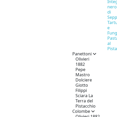
Inte
nero
di
Sepp
Tart
e
Fung
Past
al
Pist
Panettoni
Olivieri
1882
Pepe
Mastro
Dolciere
Giotto
Filippi
Sciara La
Terra del
Pistacchio
Colombe
Olivieri 1882