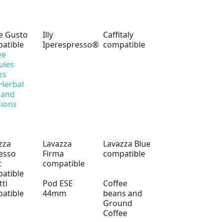
e Gusto
Illy
Caffitaly
atible
Iperespresso®
compatible
ee
ules
ks
 Herbal
 and
sions
zza
Lavazza
Lavazza Blue
esso
Firma
compatible
t
compatible
atible
tti
Pod ESE
Coffee
atible
44mm
beans and
Ground
Coffee